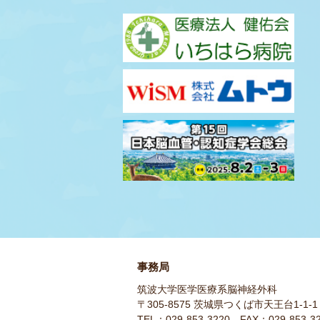
演題募集
を締め切りまし
た。
多数のご登録をいただきあ
りがとうございました。
2025.03.14
演題募集
期間を3月31日
（月）正午まで延長いたし
ました。
2025.01.23
演題募集
を公開しました。
事務局
2024.08.23
筑波大学医学医療系脳神経外科
〒305-8575 茨城県つくば市天王台1-1-1
ホームページを公開いたし
TEL：029-853-3220 FAX：029-853-3