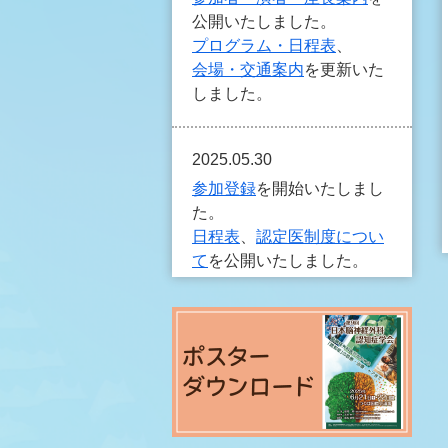
公開いたしました。
プログラム・日程表
、
会場・交通案内
を更新いた
しました。
2025.05.30
参加登録
を開始いたしまし
た。
日程表
、
認定医制度につい
て
を公開いたしました。
2025.04.25
利益相反（COI）について
を
公開いたしました。
2025.03.31